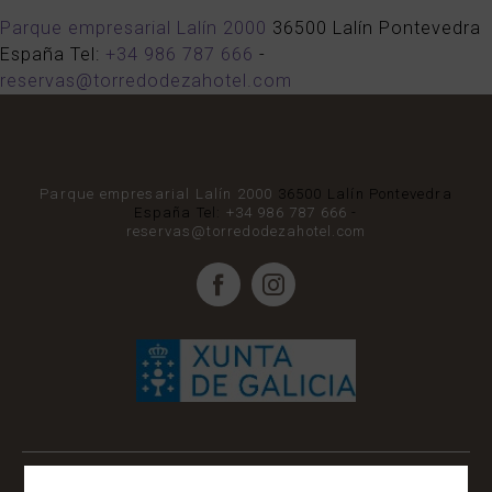
Parque empresarial Lalín 2000
36500
Lalín
Pontevedra
España
Tel:
+34 986 787 666
-
reservas@torredodezahotel.com
Parque empresarial Lalín 2000
36500
Lalín
Pontevedra
España
Tel:
+34 986 787 666
-
reservas@torredodezahotel.com