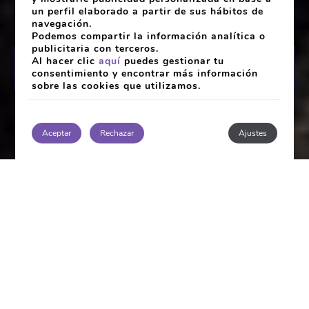
un perfil elaborado a partir de sus hábitos de
navegación.
Podemos compartir la información analítica o
publicitaria con terceros.
Al hacer clic
aquí
puedes gestionar tu
RESERVAR
consentimiento y encontrar más información
sobre las cookies que utilizamos.
CONSULTAR
Aceptar
Rechazar
Ajustes
Acceder / Registrarse
HOTEL SPA NORAT TORRE DO DEZA
MUCHO MÁS QUE UN HOTEL
Perfecto para estancias de negocios o placer,
Torre do Deza, único hotel de 4 estrellas en Lalín y
la comarca del Deza, cuenta con un completo
equipamiento para disfrutar de una estancia