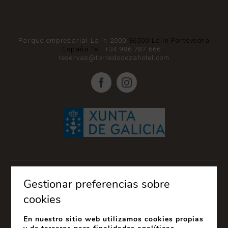
Parque empresarial Lalín 2000
36500
Lalín
Pontevedra
España
Tel:
+34 986 787 666
-
reservas@torredodezahotel.com
Gestionar preferencias sobre
cookies
En nuestro sitio web utilizamos cookies propias