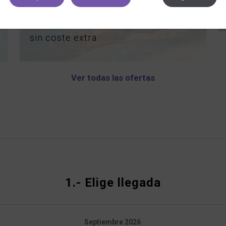
ESCAPADA SALUTEM PER AQUA
(SPA + TRATAMIENTO)
sin
coste
extra
Ver todas las ofertas
1.-
Elige llegada
Septiembre
2026