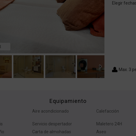
Elegir fecha
8
Max. 3 p
Equipamiento
Aire acondicionado
Calefacción
is
Servicio despertador
Maletero 24H
ño
Carta de almohadas
Aseo