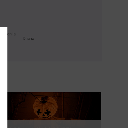
uno en la
Ducha
N