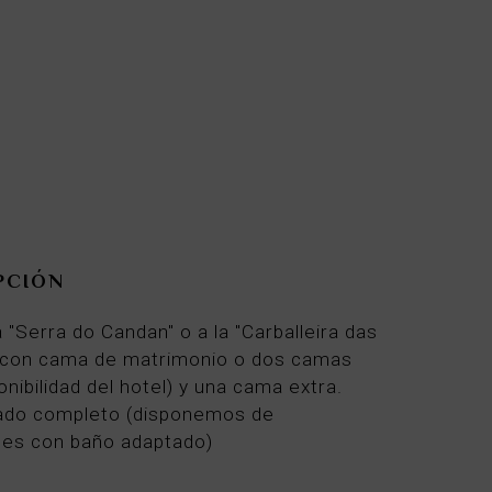
Desde
88€
por noche
PCIÓN
a "Serra do Candan" o a la "Carballeira das
 con cama de matrimonio o dos camas
onibilidad del hotel) y una cama extra.
ado completo (disponemos de
nes con baño adaptado)