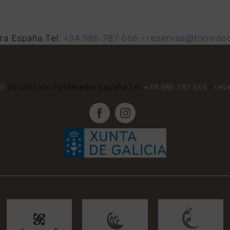
ra
España
Tel:
+34 986 787 666
-
reservas@torredo
00
36500
Lalín
Pontevedra
España
Tel:
+34 986 787 666
-
res