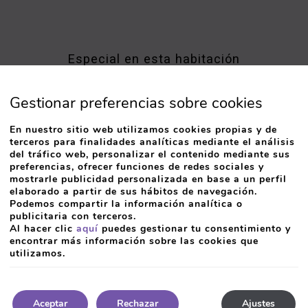
Especial en esta habitación
Posibilidad de Desay
Suelo de parquet
Habitación
Gestionar preferencias sobre cookies
En nuestro sitio web utilizamos cookies propias y de
terceros para finalidades analíticas mediante el análisis
del tráfico web, personalizar el contenido mediante sus
preferencias, ofrecer funciones de redes sociales y
mostrarle publicidad personalizada en base a un perfil
OFERTAS EXCLUSIVAS EN ESTA HABITACIÓ
elaborado a partir de sus hábitos de navegación.
Podemos compartir la información analítica o
publicitaria con terceros.
Al hacer clic
aquí
puedes gestionar tu consentimiento y
encontrar más información sobre las cookies que
utilizamos.
Aceptar
Rechazar
Ajustes