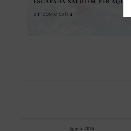
ESCAPADA SALUTEM PER AQUA
sin
coste
extra
Agosto
2026