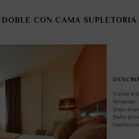
dates.
DOBLE CON CAMA SUPLETORIA
DESCRI
Vistas a l
Nicasias"
(bajo disp
Baño priv
habitacio