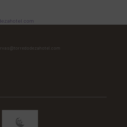
dezahotel.com
ervas@torredodezahotel.com