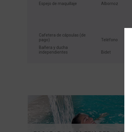
Espejo de maquillaje
Albornoz
Cafetera de cápsulas (de
pago)
Teléfono
Bañera y ducha
independientes
Bidet