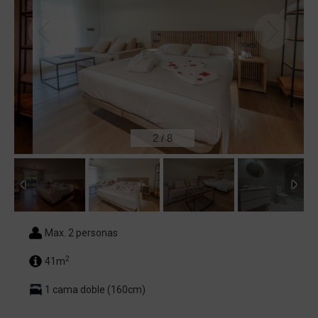
2
/
8
Max. 2 personas
2
41m
1 cama doble (160cm)