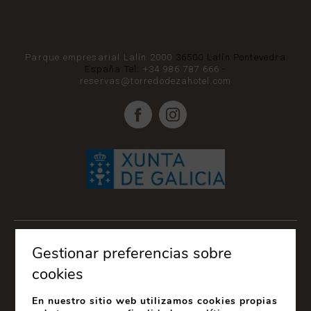
Parque empresarial Lalín 2000
36500
Lalín
Pontevedra
España
Tel:
+34 986 787 666
-
reservas@torredodezahotel.com
Gestionar preferencias sobre
cookies
En nuestro sitio web utilizamos cookies propias